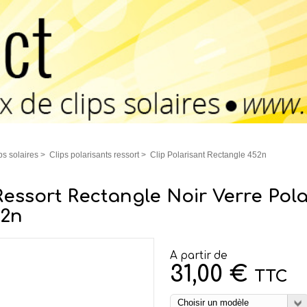
ps solaires
>
Clips polarisants ressort
>
Clip Polarisant Rectangle 452n
Ressort Rectangle Noir Verre Pol
52n
A partir de
31,00 €
TTC