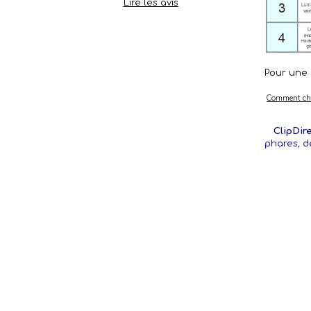
Lire les avis
Pour une u
Comment choi
ClipDir
phares, d