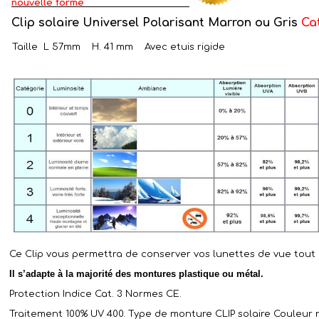
nouvelle forme
Clip solaire Universel Polarisant Marron ou Gris
Ca
Taille L 57mm H. 41 mm Avec etuis rigide
Ce Clip vous permettra de conserver vos lunettes de vue tout
Il s’adapte à la majorité des montures plastique ou métal.
Protection Indice Cat. 3 Normes CE.
Traitement 100% UV 400. Type de monture CLIP solaire Couleur n